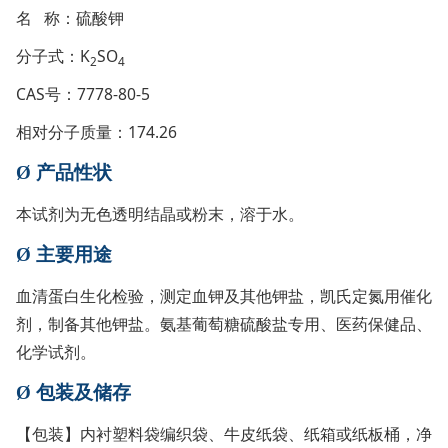
名 称：硫酸钾
分子式：K
SO
2
4
CAS号：7778-80-5
相对分子质量：174.26
Ø
产品性状
本试剂为无色透明结晶或粉末，溶于水。
Ø
主要用途
血清蛋白生化检验，测定血钾及其他钾盐，凯氏定氮用催化
剂，制备其他钾盐。氨基葡萄糖硫酸盐专用、医药保健品、
化学试剂。
Ø
包装及储存
【包装】内衬塑料袋编织袋、牛皮纸袋、纸箱或纸板桶，净