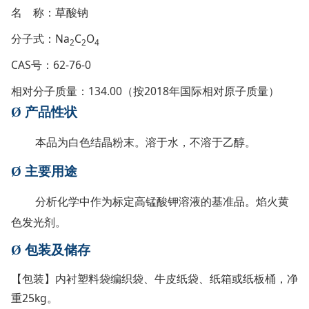
名 称：草酸钠
分子式：Na
C
O
2
2
4
CAS号：62-76-0
相对分子质量：134.00（按2018年国际相对原子质量）
Ø
产品性状
本品为白色结晶粉末。溶于水，不溶于乙醇。
Ø
主要用途
分析化学中作为标定高锰酸钾溶液的基准品。焰火黄
色发光剂。
Ø
包装及储存
【包装】内衬塑料袋编织袋、牛皮纸袋、纸箱或纸板桶，净
重25kg。