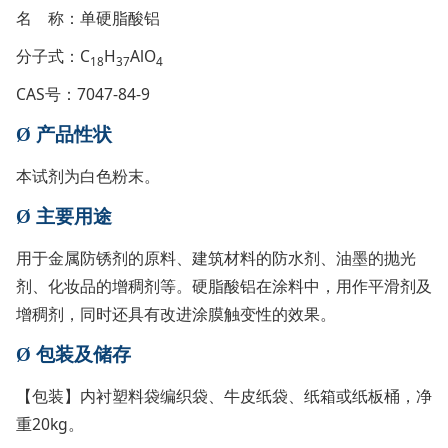
名 称：单硬脂酸铝
分子式：C
H
AlO
18
37
4
CAS号：7047-84-9
Ø
产品性状
本试剂为白色粉末。
Ø
主要用途
用于金属防锈剂的原料、建筑材料的防水剂、油墨的抛光
剂、化妆品的增稠剂等。硬脂酸铝在涂料中，用作平滑剂及
增稠剂，同时还具有改进涂膜触变性的效果。
Ø
包装及储存
【包装】内衬塑料袋编织袋、牛皮纸袋、纸箱或纸板桶，净
重20kg。